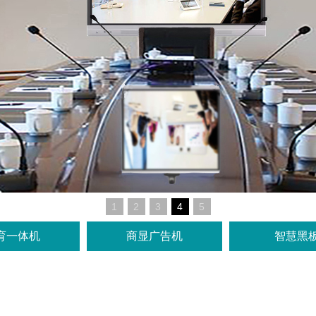
1
2
3
4
5
育一体机
商显广告机
智慧黑